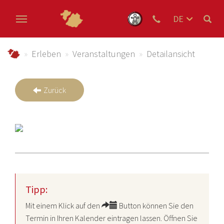
DE
EN
Zum Hauptinhalt springen
NL
schmallenberger-sauerland.de
Erleben
Veranstaltungen
Detailansicht
Zurück
Tipp:
Mit einem Klick auf den
Button können Sie den
Termin in Ihren Kalender eintragen lassen. Öffnen Sie