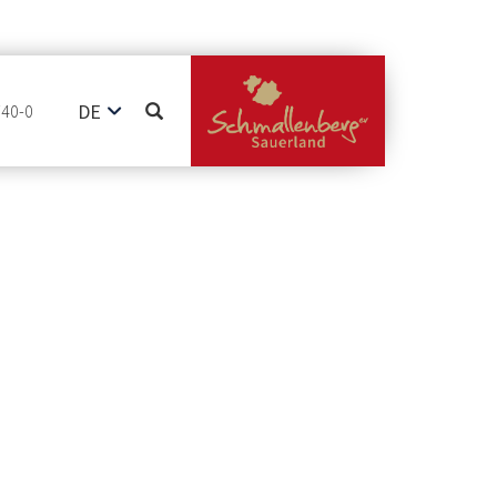
DE
740-0
EN
NL