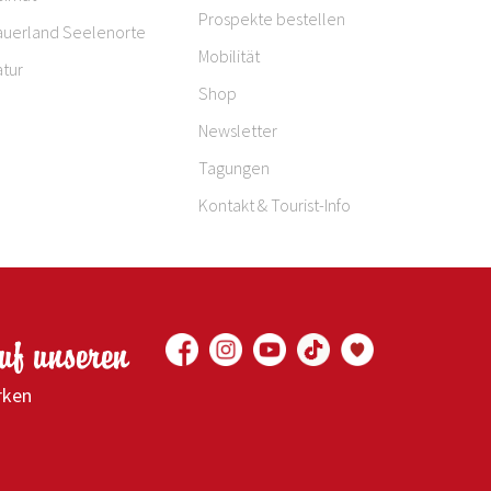
Prospekte bestellen
auerland Seelenorte
Mobilität
tur
Shop
Newsletter
Tagungen
Kontakt & Tourist-Info
auf unseren
rken