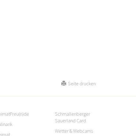
Seite drucken
eimatFreu(n)de
Schmallenberger
Sauerland Card
linarik
Wetter & Webcams
eimat