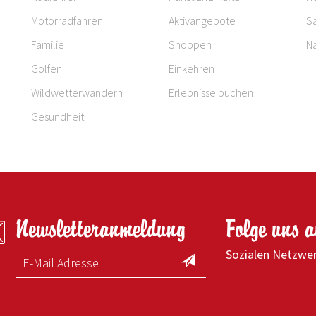
Motorradfahren
Aktivangebote
S
Familie
Shoppen
Na
Golfen
Einkehren
Wildwetterwandern
Erlebnisse buchen!
Gesundheit
Newsletteranmeldung
Folge uns 
Sozialen Netzwe