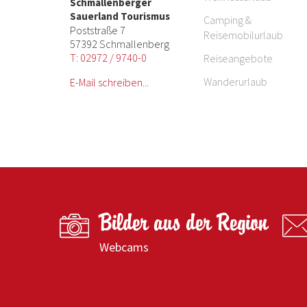
Schmallenberger
Sauerland Tourismus
Camping &
Poststraße 7
Reisemobilurlaub
57392 Schmallenberg
T: 02972 / 9740-0
Reiseangebote
Wanderurlaub
E-Mail schreiben...
Bilder aus der Region
Webcams