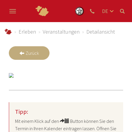
DE
EN
Zum Hauptinhalt springen
NL
schmallenberger-sauerland.de
Erleben
Veranstaltungen
Detailansicht
Zurück
Tipp:
Mit einem Klick auf den
Button können Sie den
Termin in Ihren Kalender eintragen lassen. Öffnen Sie