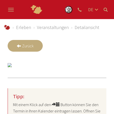
DE
EN
Zum Hauptinhalt springen
NL
schmallenberger-sauerland.de
Erleben
Veranstaltungen
Detailansicht
Zurück
Tipp:
Mit einem Klick auf den
Button können Sie den
Termin in Ihren Kalender eintragen lassen. Öffnen Sie