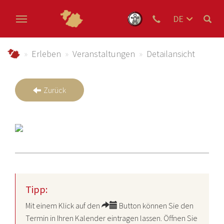
DE
EN
Zum Hauptinhalt springen
NL
schmallenberger-sauerland.de
Erleben
Veranstaltungen
Detailansicht
Zurück
Tipp:
Mit einem Klick auf den
Button können Sie den
Termin in Ihren Kalender eintragen lassen. Öffnen Sie