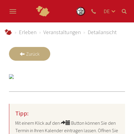
DE
EN
Zum Hauptinhalt springen
NL
schmallenberger-sauerland.de
Erleben
Veranstaltungen
Detailansicht
Zurück
Tipp:
Mit einem Klick auf den
Button können Sie den
Termin in Ihren Kalender eintragen lassen. Öffnen Sie