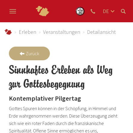
DE
EN
Zum Hauptinhalt springen
NL
schmallenberger-sauerland.de
Erleben
Veranstaltungen
Detailansicht
Zurück
Sinnhaftes Erleben als Weg
zur Gottesbegegnung
Kontemplativer Pilgertag
Gottes Spuren können in der Schöpfung, in Himmel und
Erde wahrgenommen werden. Diese Überzeugung zieht
sich wie ein roter Faden durch die franziskanische
Spiritualität. Offene Sinne ermöglichen es uns,