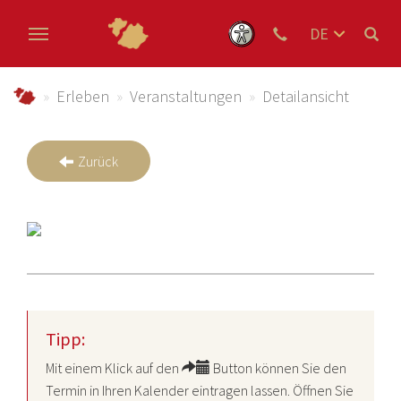
DE
EN
Zum Hauptinhalt springen
NL
schmallenberger-sauerland.de
Erleben
Veranstaltungen
Detailansicht
Zurück
Tipp:
Mit einem Klick auf den
Button können Sie den
Termin in Ihren Kalender eintragen lassen. Öffnen Sie