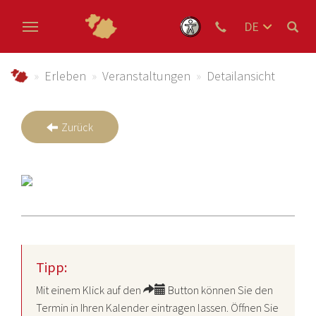
DE
EN
Zum Hauptinhalt springen
NL
schmallenberger-sauerland.de
Erleben
Veranstaltungen
Detailansicht
Zurück
Tipp:
Mit einem Klick auf den
Button können Sie den
Termin in Ihren Kalender eintragen lassen. Öffnen Sie