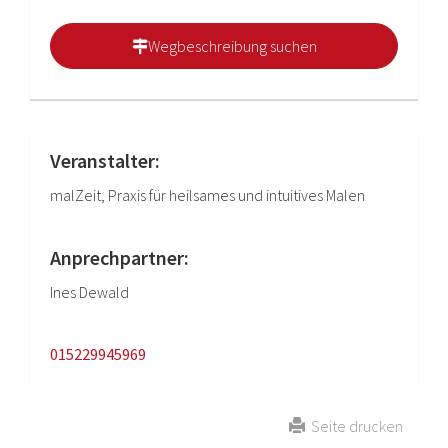
Wegbeschreibung suchen
Veranstalter:
malZeit, Praxis für heilsames und intuitives Malen
Anprechpartner:
Ines Dewald
015229945969
Seite drucken