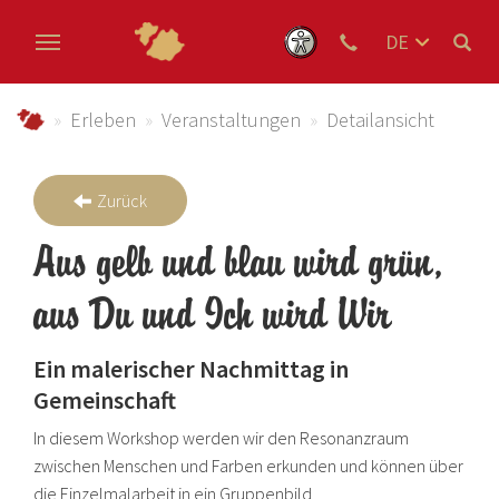
DE
EN
Zum Hauptinhalt springen
NL
schmallenberger-sauerland.de
Erleben
Veranstaltungen
Detailansicht
Zurück
Aus gelb und blau wird grün,
aus Du und Ich wird Wir
Ein malerischer Nachmittag in
Gemeinschaft
In diesem Workshop werden wir den Resonanzraum
zwischen Menschen und Farben erkunden und können über
die Einzelmalarbeit in ein Gruppenbild