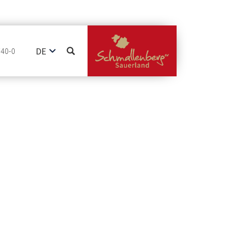
DE
740-0
EN
NL