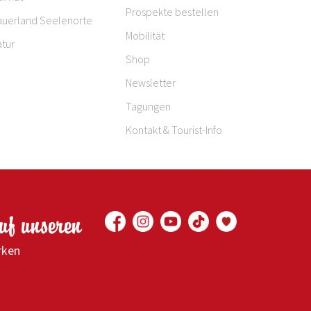
Prospekte bestellen
auerland Seelenorte
Mobilität
tur
Shop
Newsletter
Tagungen
Kontakt & Tourist-Info
auf unseren
rken