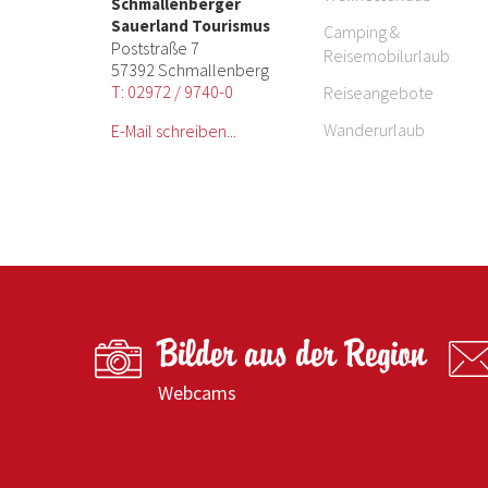
Schmallenberger
Sauerland Tourismus
Camping &
Poststraße 7
Reisemobilurlaub
57392 Schmallenberg
T: 02972 / 9740-0
Reiseangebote
Wanderurlaub
E-Mail schreiben...
Bilder aus der Region
Webcams