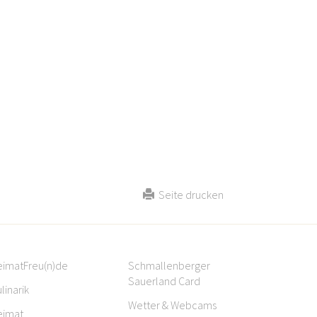
Seite drucken
eimatFreu(n)de
Schmallenberger
Sauerland Card
linarik
Wetter & Webcams
eimat