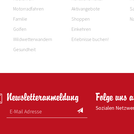
Motorradfahren
Aktivangebote
S
Familie
Shoppen
Na
Golfen
Einkehren
Wildwetterwandern
Erlebnisse buchen!
Gesundheit
Newsletteranmeldung
Folge uns 
Sozialen Netzwe