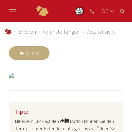
DE
EN
Zum Hauptinhalt springen
NL
schmallenberger-sauerland.de
Erleben
Veranstaltungen
Detailansicht
Zurück
Tipp:
Mit einem Klick auf den
Button können Sie den
Termin in Ihren Kalender eintragen lassen. Öffnen Sie