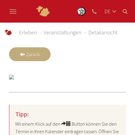
DE
EN
Zum Hauptinhalt springen
NL
schmallenberger-sauerland.de
Erleben
Veranstaltungen
Detailansicht
Zurück
Tipp:
Mit einem Klick auf den
Button können Sie den
Termin in Ihren Kalender eintragen lassen. Öffnen Sie