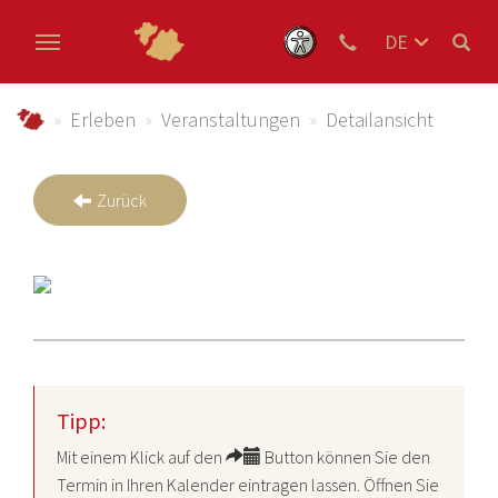
DE
EN
Zum Hauptinhalt springen
NL
schmallenberger-sauerland.de
Erleben
Veranstaltungen
Detailansicht
Zurück
Tipp:
Mit einem Klick auf den
Button können Sie den
Termin in Ihren Kalender eintragen lassen. Öffnen Sie