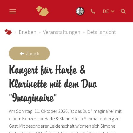
DE
EN
Zum Hauptinhalt springen
NL
schmallenberger-sauerland.de
Erleben
Veranstaltungen
Detailansicht
Zurück
Konzert für Harfe &
Klarinette mit dem Duo
"Imaginaire"
Am Sonntag, 11. Oktober 2026, ist das Duo "Imaginaire" mit
einem Konzert für Harfe & Klarinette in Schmallenberg zu
Gast. Mit besonderer Leidenschaft widmen sich Simone