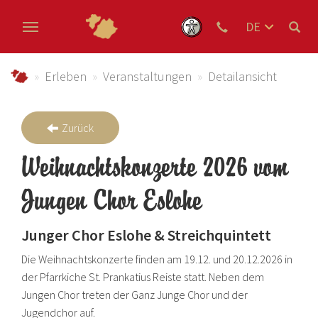
DE
EN
Zum Hauptinhalt springen
NL
schmallenberger-sauerland.de
Erleben
Veranstaltungen
Detailansicht
Zurück
Weihnachtskonzerte 2026 vom
Jungen Chor Eslohe
Junger Chor Eslohe & Streichquintett
Die Weihnachtskonzerte finden am 19.12. und 20.12.2026 in
der Pfarrkiche St. Prankatius Reiste statt. Neben dem
Jungen Chor treten der Ganz Junge Chor und der
Jugendchor auf.