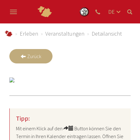
DE
EN
Zum Hauptinhalt springen
NL
schmallenberger-sauerland.de
Erleben
Veranstaltungen
Detailansicht
Zurück
Tipp:
Mit einem Klick auf den
Button können Sie den
Termin in Ihren Kalender eintragen lassen. Öffnen Sie