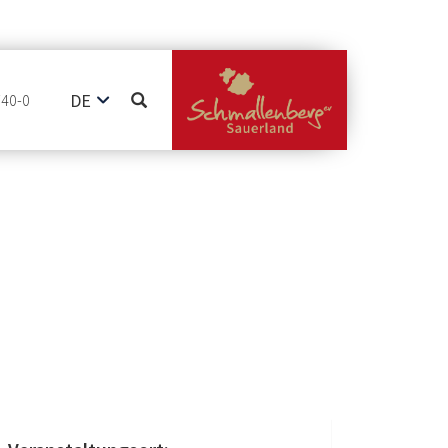
DE
740-0
EN
NL