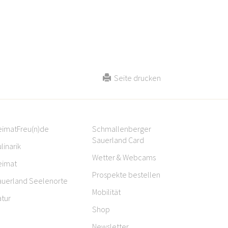
Seite drucken
eimatFreu(n)de
Schmallenberger
Sauerland Card
linarik
Wetter & Webcams
eimat
Prospekte bestellen
auerland Seelenorte
Mobilität
tur
Shop
Newsletter