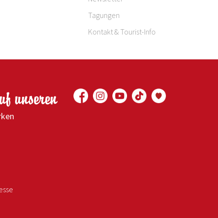
Tagungen
Kontakt & Tourist-Info
auf unseren
rken
esse