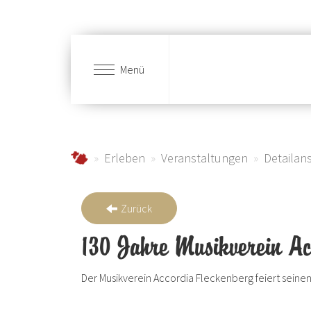
Menü
Zum Hauptinhalt springen
schmallenberger-sauerland.de
Erleben
Veranstaltungen
Detailans
Zurück
130 Jahre Musikverein Ac
Der Musikverein Accordia Fleckenberg feiert seine