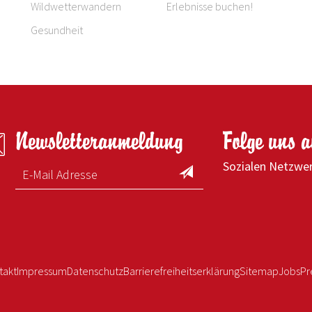
Wildwetterwandern
Erlebnisse buchen!
Gesundheit
Newsletteranmeldung
Folge uns 
Sozialen Netzwe
takt
Impressum
Datenschutz
Barrierefreiheitserklärung
Sitemap
Jobs
Pr