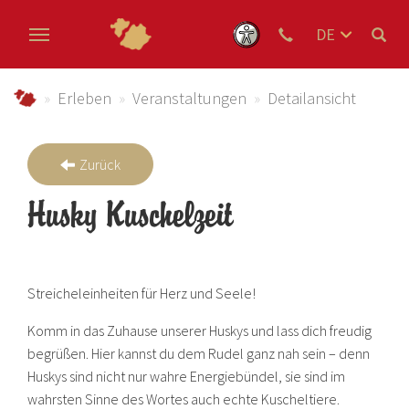
DE
EN
Zum Hauptinhalt springen
NL
schmallenberger-sauerland.de
Erleben
Veranstaltungen
Detailansicht
Zurück
Husky Kuschelzeit
Streicheleinheiten für Herz und Seele!
Komm in das Zuhause unserer Huskys und lass dich freudig
begrüßen. Hier kannst du dem Rudel ganz nah sein – denn
Huskys sind nicht nur wahre Energiebündel, sie sind im
wahrsten Sinne des Wortes auch echte Kuscheltiere.