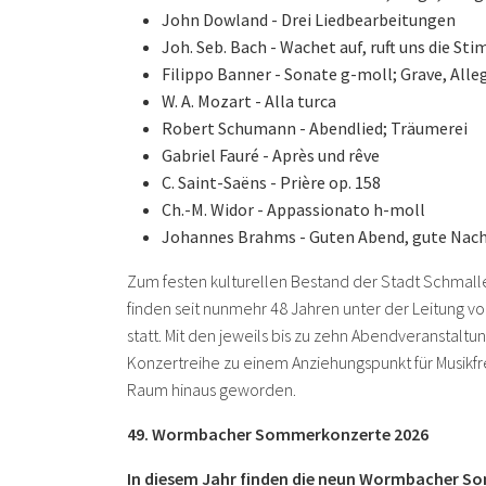
John Dowland - Drei Liedbearbeitungen
Joh. Seb. Bach - Wachet auf, ruft uns die St
Filippo Banner - Sonate g-moll; Grave, Alle
W. A. Mozart - Alla turca
Robert Schumann - Abendlied; Träumerei
Gabriel Fauré - Après und rêve
C. Saint-Saëns - Prière op. 158
Ch.-M. Widor - Appassionato h-moll
Johannes Brahms - Guten Abend, gute Nac
Zum festen kulturellen Bestand der Stadt Schma
finden seit nunmehr 48 Jahren unter der Leitung v
statt. Mit den jeweils bis zu zehn Abendveranstalt
Konzertreihe zu einem Anziehungspunkt für Musik
Raum hinaus geworden.
49. Wormbacher Sommerkonzerte 2026
In diesem Jahr finden die neun Wormbacher Somm