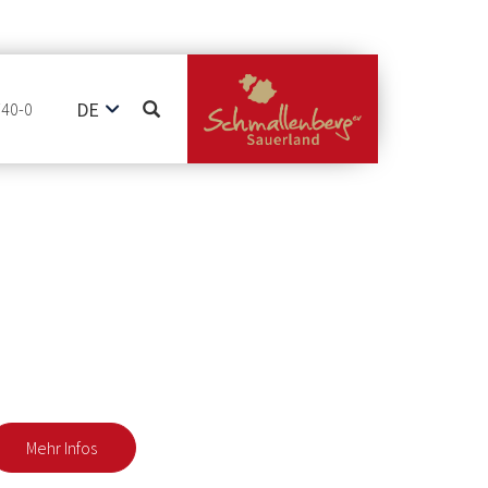
DE
740-0
EN
NL
Mehr Infos