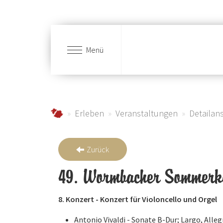
Menü
Zum Hauptinhalt springen
schmallenberger-sauerland.de
Erleben
Veranstaltungen
Detailans
Zurück
49. Wormbacher Sommerk
8. Konzert - Konzert für Violoncello und Orgel
Antonio Vivaldi - Sonate B-Dur; Largo, Alleg