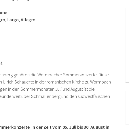
imme
gro, Largo, Allegro
ht
llenberg gehören die Wormbacher Sommerkonzerte. Diese
on Ulrich Schauerte in der romanischen Kirche zu Wormbach
ungen in den Sommermonaten Juli und August ist die
freunde weit über Schmallenberg und den südwestfälischen
erkonzerte in der Zeit vom 05. Juli bis 30. August in