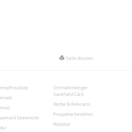
Seite drucken
eimatFreu(n)de
Schmallenberger
Sauerland Card
linarik
Wetter & Webcams
eimat
Prospekte bestellen
auerland Seelenorte
Mobilität
tur