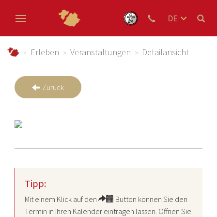
DE
EN
Zum Hauptinhalt springen
NL
schmallenberger-sauerland.de
Erleben
Veranstaltungen
Detailansicht
Zurück
Tipp:
Mit einem Klick auf den
Button können Sie den
Termin in Ihren Kalender eintragen lassen. Öffnen Sie