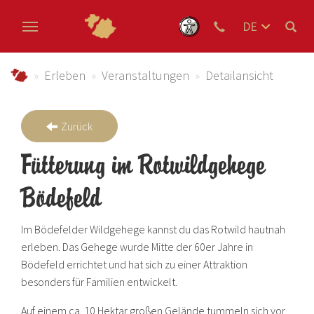
DE
EN
Zum Hauptinhalt springen
NL
schmallenberger-sauerland.de
Erleben
Veranstaltungen
Detailansicht
Zurück
Fütterung im Rotwildgehege
Bödefeld
Im Bödefelder Wildgehege kannst du das Rotwild hautnah
erleben. Das Gehege wurde Mitte der 60er Jahre in
Bödefeld errichtet und hat sich zu einer Attraktion
besonders für Familien entwickelt.
Auf einem ca. 10 Hektar großen Gelände tummeln sich vor