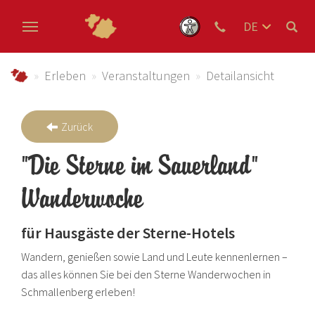
DE
EN
Zum Hauptinhalt springen
NL
schmallenberger-sauerland.de
Erleben
Veranstaltungen
Detailansicht
Zurück
"Die Sterne im Sauerland"
Wanderwoche
für Hausgäste der Sterne-Hotels
Wandern, genießen sowie Land und Leute kennenlernen –
das alles können Sie bei den Sterne Wanderwochen in
Schmallenberg erleben!