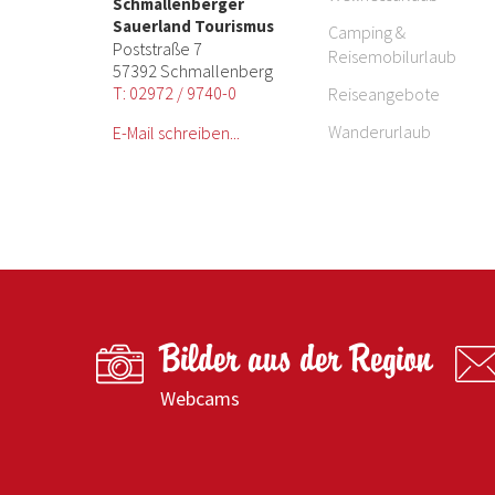
Schmallenberger
Sauerland Tourismus
Camping &
Poststraße 7
Reisemobilurlaub
57392 Schmallenberg
T: 02972 / 9740-0
Reiseangebote
Wanderurlaub
E-Mail schreiben...
Bilder aus der Region
Webcams