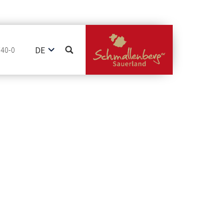
DE
740-0
EN
NL