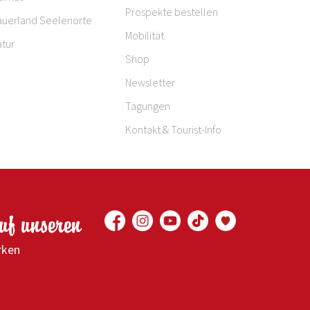
Prospekte bestellen
auerland Seelenorte
Mobilität
tur
Shop
Newsletter
Tagungen
Kontakt & Tourist-Info
auf unseren
rken