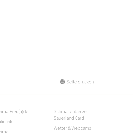
Seite drucken
eimatFreu(n)de
Schmallenberger
Sauerland Card
linarik
Wetter & Webcams
eimat