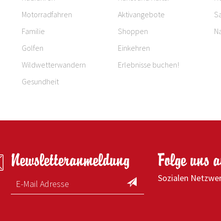
Motorradfahren
Aktivangebote
S
Familie
Shoppen
Na
Golfen
Einkehren
Wildwetterwandern
Erlebnisse buchen!
Gesundheit
Newsletteranmeldung
Folge uns 
Sozialen Netzwe