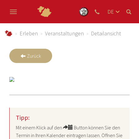
DE
EN
Zum Hauptinhalt springen
NL
schmallenberger-sauerland.de
Erleben
Veranstaltungen
Detailansicht
Zurück
Tipp:
Mit einem Klick auf den
Button können Sie den
Termin in Ihren Kalender eintragen lassen. Öffnen Sie