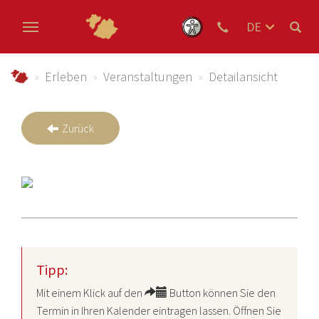
DE
EN
Zum Hauptinhalt springen
NL
schmallenberger-sauerland.de
Erleben
Veranstaltungen
Detailansicht
Zurück
Tipp:
Mit einem Klick auf den
Button können Sie den
Termin in Ihren Kalender eintragen lassen. Öffnen Sie