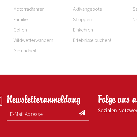
Motorradfahren
Aktivangebote
S
Familie
Shoppen
Na
Golfen
Einkehren
Wildwetterwandern
Erlebnisse buchen!
Gesundheit
Newsletteranmeldung
Folge uns 
Sozialen Netzwe