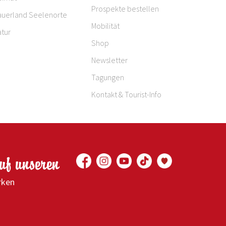
Prospekte bestellen
auerland Seelenorte
Mobilität
tur
Shop
Newsletter
Tagungen
Kontakt & Tourist-Info
auf unseren
rken