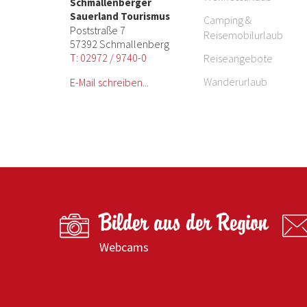
Schmallenberger
Sauerland Tourismus
Camping &
Poststraße 7
Reisemobilurlaub
57392 Schmallenberg
T: 02972 / 9740-0
Reiseangebote
Wanderurlaub
E-Mail schreiben...
Bilder aus der Region
Webcams