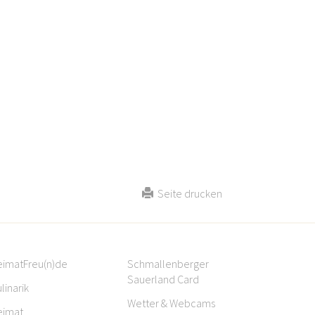
Seite drucken
eimatFreu(n)de
Schmallenberger
Sauerland Card
linarik
Wetter & Webcams
eimat