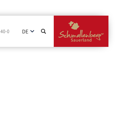
DE
740-0
EN
NL