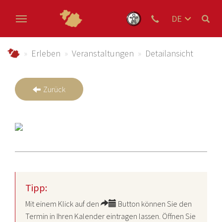
DE
EN
Zum Hauptinhalt springen
NL
schmallenberger-sauerland.de
Erleben
Veranstaltungen
Detailansicht
Zurück
Tipp:
Mit einem Klick auf den
Button können Sie den
Termin in Ihren Kalender eintragen lassen. Öffnen Sie