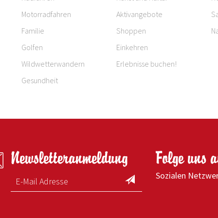
Motorradfahren
Aktivangebote
S
Familie
Shoppen
Na
Golfen
Einkehren
Wildwetterwandern
Erlebnisse buchen!
Gesundheit
Newsletteranmeldung
Folge uns 
Sozialen Netzwe