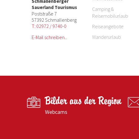
Schmallenberger
Sauerland Tourismus
Camping &
Poststraße 7
Reisemobilurlaub
57392 Schmallenberg
T: 02972 / 9740-0
Reiseangebote
Wanderurlaub
E-Mail schreiben...
Bilder aus der Region
Webcams