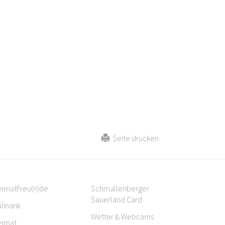
Seite drucken
eimatFreu(n)de
Schmallenberger
Sauerland Card
linarik
Wetter & Webcams
eimat