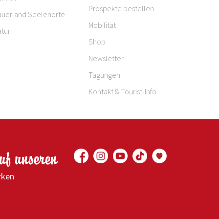
Prospekte bestellen
auerland Seelenorte
Mobilität
tur
Shop
Newsletter
Tagungen
Kontakt & Tourist-Info
auf unseren
rken