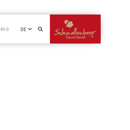
DE
740-0
EN
NL