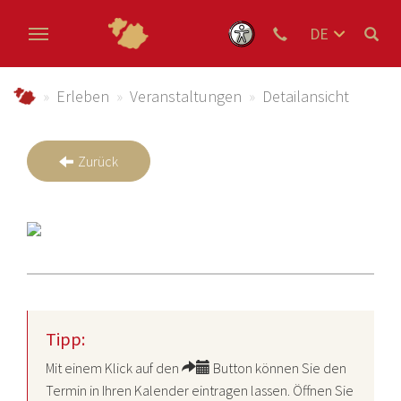
DE
EN
Zum Hauptinhalt springen
NL
schmallenberger-sauerland.de
Erleben
Veranstaltungen
Detailansicht
Zurück
Tipp:
Mit einem Klick auf den
Button können Sie den
Termin in Ihren Kalender eintragen lassen. Öffnen Sie