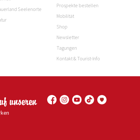
Prospekte bestellen
auerland Seelenorte
Mobilität
tur
Shop
Newsletter
Tagungen
Kontakt & Tourist-Info
auf unseren
rken