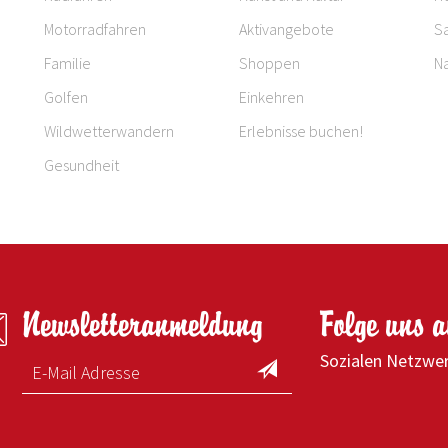
Motorradfahren
Aktivangebote
S
Familie
Shoppen
Na
Golfen
Einkehren
Wildwetterwandern
Erlebnisse buchen!
Gesundheit
Newsletteranmeldung
Folge uns 
Sozialen Netzwe