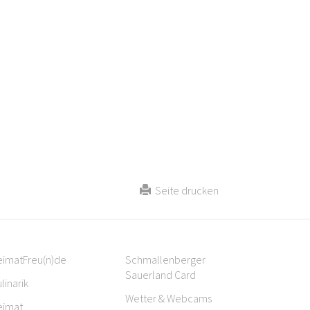
Seite drucken
eimatFreu(n)de
Schmallenberger
Sauerland Card
linarik
Wetter & Webcams
eimat