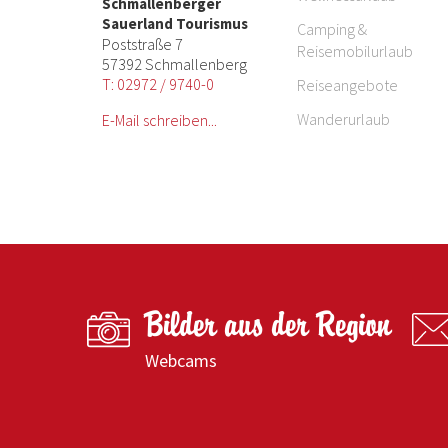
Schmallenberger
Sauerland Tourismus
Camping &
Poststraße 7
Reisemobilurlaub
57392 Schmallenberg
T: 02972 / 9740-0
Reiseangebote
Wanderurlaub
E-Mail schreiben...
Bilder aus der Region
Webcams