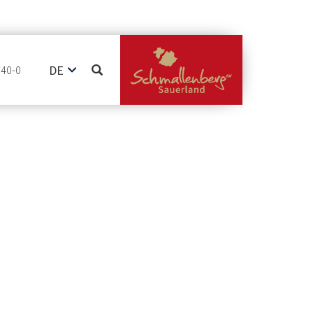
DE
740-0
EN
NL