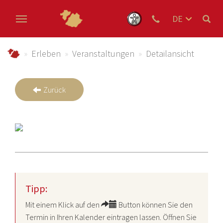
DE
EN
Zum Hauptinhalt springen
NL
schmallenberger-sauerland.de
Erleben
Veranstaltungen
Detailansicht
Zurück
Tipp:
Mit einem Klick auf den
Button können Sie den
Termin in Ihren Kalender eintragen lassen. Öffnen Sie