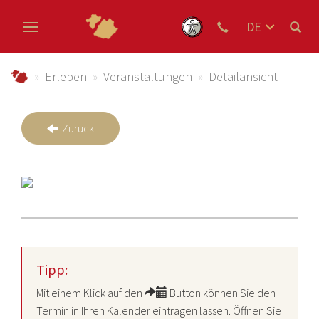
DE
EN
Zum Hauptinhalt springen
NL
schmallenberger-sauerland.de
Erleben
Veranstaltungen
Detailansicht
Zurück
Tipp:
Mit einem Klick auf den
Button können Sie den
Termin in Ihren Kalender eintragen lassen. Öffnen Sie