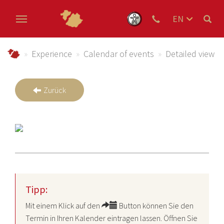
EN
DE
Skip to main content
NL
Urlaub im Schmallenberger Sauerland und der Ferienregi
Experience
Calendar of events
Detailed view
Zurück
Tipp:
Mit einem Klick auf den
Button können Sie den
Termin in Ihren Kalender eintragen lassen. Öffnen Sie