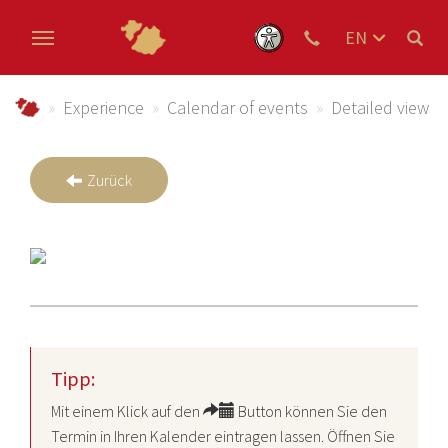
EN
DE
Skip to main content
NL
Urlaub im Schmallenberger Sauerland und der Ferienregi
Experience
Calendar of events
Detailed view
Zurück
Tipp:
Mit einem Klick auf den
Button können Sie den
Termin in Ihren Kalender eintragen lassen. Öffnen Sie