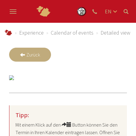
EN
DE
Skip to main content
NL
Urlaub im Schmallenberger Sauerland und der Ferienregi
Experience
Calendar of events
Detailed view
Zurück
Tipp:
Mit einem Klick auf den
Button können Sie den
Termin in Ihren Kalender eintragen lassen. Öffnen Sie