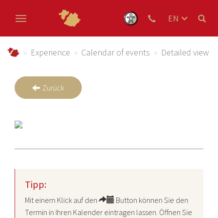
EN
DE
Skip to main content
NL
Urlaub im Schmallenberger Sauerland und der Ferienregi
Experience
Calendar of events
Detailed view
Zurück
Tipp:
Mit einem Klick auf den
Button können Sie den
Termin in Ihren Kalender eintragen lassen. Öffnen Sie