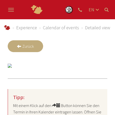
EN
DE
Skip to main content
NL
Urlaub im Schmallenberger Sauerland und der Ferienregi
Experience
Calendar of events
Detailed view
Zurück
Tipp:
Mit einem Klick auf den
Button können Sie den
Termin in Ihren Kalender eintragen lassen. Öffnen Sie