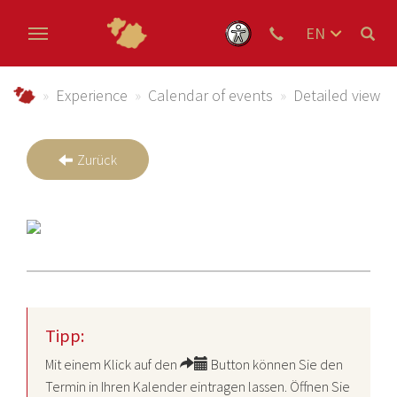
EN
DE
Skip to main content
NL
Urlaub im Schmallenberger Sauerland und der Ferienregi
Experience
Calendar of events
Detailed view
Zurück
Tipp:
Mit einem Klick auf den
Button können Sie den
Termin in Ihren Kalender eintragen lassen. Öffnen Sie