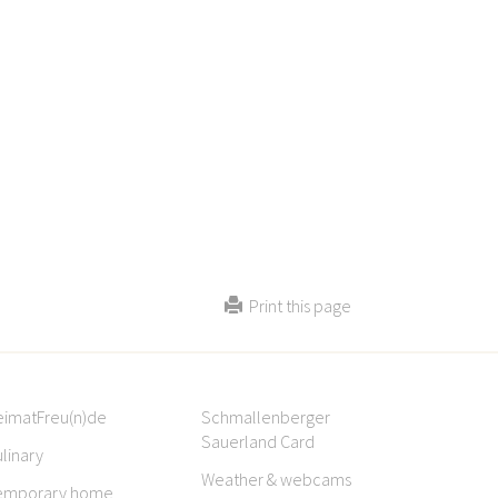
Print this page
eimatFreu(n)de
Schmallenberger
Sauerland Card
linary
Weather & webcams
emporary home