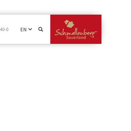
EN
740-0
DE
NL