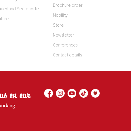
Brochure order
auerland Seelenorte
Mobility
ature
Store
Newsletter
Conferences
Contact details
 us on our
working