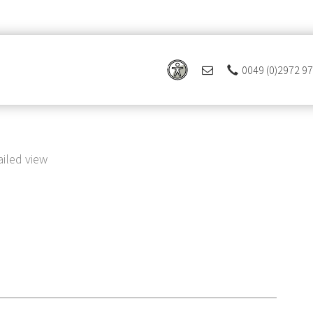
0049 (0)2972 9
 Ferienregion Eslohe
ailed view