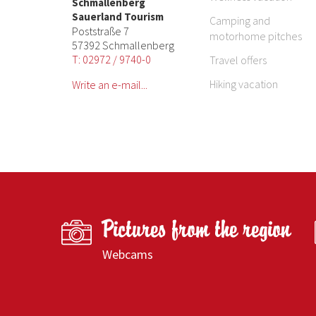
Schmallenberg
Sauerland Tourism
Camping and
Poststraße 7
motorhome pitches
57392 Schmallenberg
T: 02972 / 9740-0
Travel offers
Hiking vacation
Write an e-mail...
Pictures from the region
Webcams