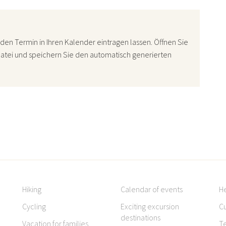
den Termin in Ihren Kalender eintragen lassen. Öffnen Sie
atei und speichern Sie den automatisch generierten
Hiking
Calendar of events
H
Cycling
Exciting excursion
Cu
destinations
Vacation for families
T