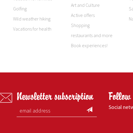
Art and Culture
Golfing
S
Active offers
Wild weather hiking
N
Shopping
Vacations for health
restaurants and more
Book experiences!
Newsletter subscription
Follow
Social net