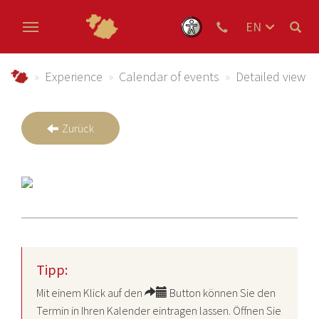
EN
DE
Skip to main content
NL
Urlaub im Schmallenberger Sauerland und der Ferienregi
Experience
Calendar of events
Detailed view
Zurück
Tipp:
Mit einem Klick auf den
Button können Sie den
Termin in Ihren Kalender eintragen lassen. Öffnen Sie