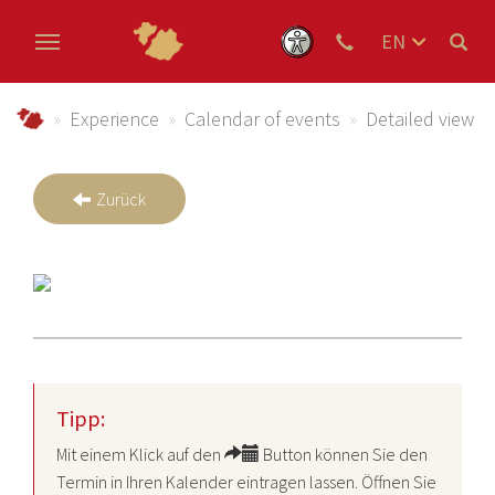
EN
DE
Skip to main content
NL
Urlaub im Schmallenberger Sauerland und der Ferienregi
Experience
Calendar of events
Detailed view
Zurück
Tipp:
Mit einem Klick auf den
Button können Sie den
Termin in Ihren Kalender eintragen lassen. Öffnen Sie