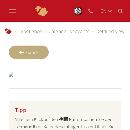
EN
DE
Skip to main content
NL
Urlaub im Schmallenberger Sauerland und der Ferienregi
Experience
Calendar of events
Detailed view
Zurück
Tipp:
Mit einem Klick auf den
Button können Sie den
Termin in Ihren Kalender eintragen lassen. Öffnen Sie