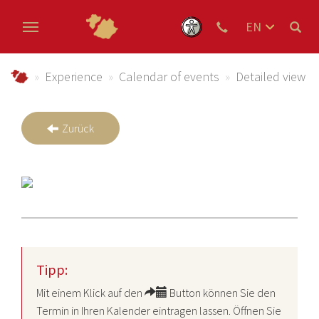
EN
DE
Skip to main content
NL
Urlaub im Schmallenberger Sauerland und der Ferienregi
Experience
Calendar of events
Detailed view
Zurück
Tipp:
Mit einem Klick auf den
Button können Sie den
Termin in Ihren Kalender eintragen lassen. Öffnen Sie