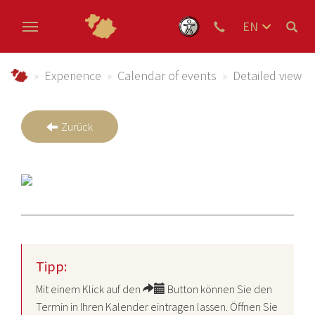
EN
DE
Skip to main content
NL
Urlaub im Schmallenberger Sauerland und der Ferienregi
Experience
Calendar of events
Detailed view
Zurück
Tipp:
Mit einem Klick auf den
Button können Sie den
Termin in Ihren Kalender eintragen lassen. Öffnen Sie