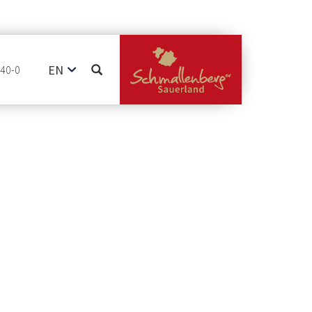
EN
740-0
DE
NL