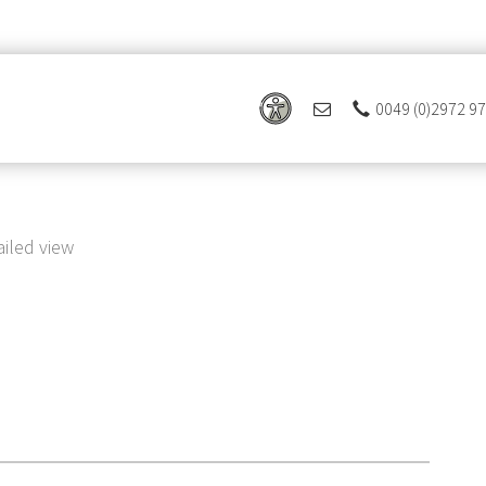
0049 (0)2972 9
 Ferienregion Eslohe
ailed view