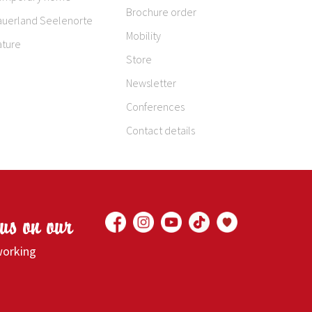
Brochure order
auerland Seelenorte
Mobility
ature
Store
Newsletter
Conferences
Contact details
 us on our
working