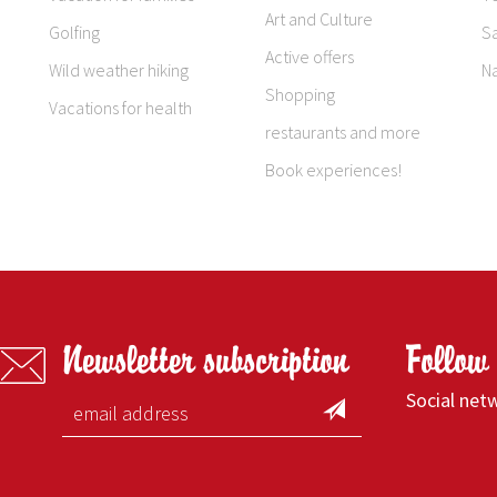
Art and Culture
Golfing
S
Active offers
Wild weather hiking
N
Shopping
Vacations for health
restaurants and more
Book experiences!
Newsletter subscription
Follow
Social net