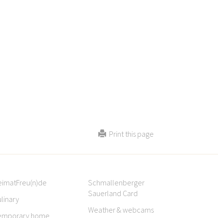
Print this page
eimatFreu(n)de
Schmallenberger
Sauerland Card
linary
Weather & webcams
emporary home