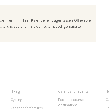
den Termin in Ihren Kalender eintragen lassen. Öffnen Sie
atei und speichern Sie den automatisch generierten
Hiking
Calendar of events
H
Cycling
Exciting excursion
Cu
destinations
Vacation for families
T