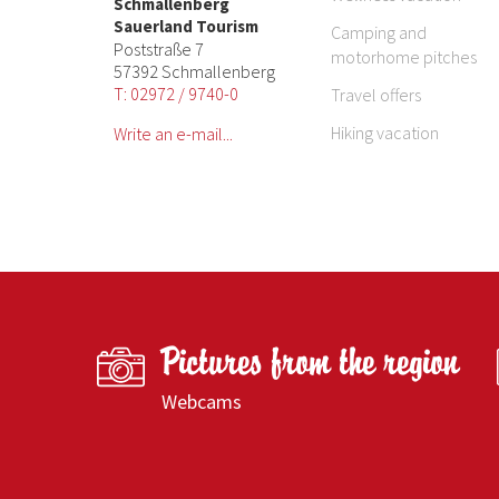
Schmallenberg
Sauerland Tourism
Camping and
Poststraße 7
motorhome pitches
57392 Schmallenberg
T: 02972 / 9740-0
Travel offers
Hiking vacation
Write an e-mail...
Pictures from the region
Webcams