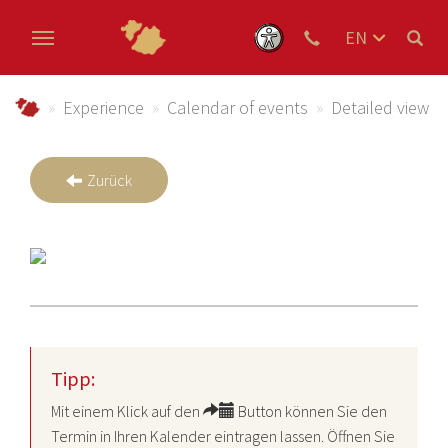
EN
DE
Skip to main content
NL
Urlaub im Schmallenberger Sauerland und der Ferienregi
Experience
Calendar of events
Detailed view
Zurück
Tipp:
Mit einem Klick auf den
Button können Sie den
Termin in Ihren Kalender eintragen lassen. Öffnen Sie