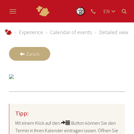
EN
DE
Skip to main content
NL
Urlaub im Schmallenberger Sauerland und der Ferienregi
Experience
Calendar of events
Detailed view
Zurück
Tipp:
Mit einem Klick auf den
Button können Sie den
Termin in Ihren Kalender eintragen lassen. Öffnen Sie