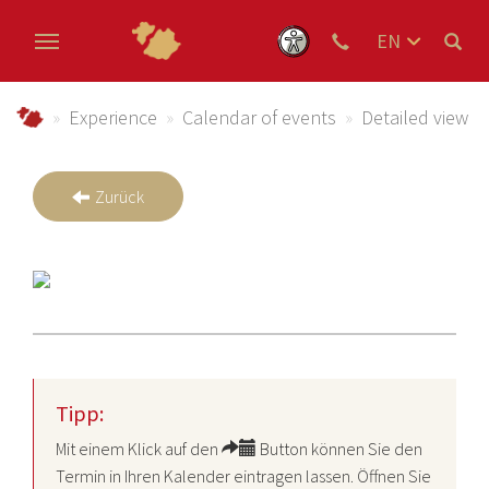
EN
DE
Skip to main content
NL
Urlaub im Schmallenberger Sauerland und der Ferienregi
Experience
Calendar of events
Detailed view
Zurück
Tipp:
Mit einem Klick auf den
Button können Sie den
Termin in Ihren Kalender eintragen lassen. Öffnen Sie