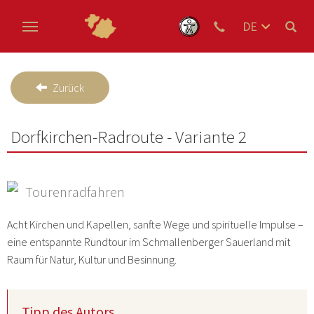
DE
EN
Zum Hauptinhalt springen
NL
Zurück
Dorfkirchen-Radroute - Variante 2
Tourenradfahren
Acht Kirchen und Kapellen, sanfte Wege und spirituelle Impulse –
eine entspannte Rundtour im Schmallenberger Sauerland mit
Raum für Natur, Kultur und Besinnung.
Tipp des Autors